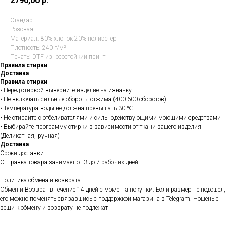
2790,00
р.
Стандарт
Розовая
Материал: 80% хлопок 20% полиэстер
Плотность: 240 г/м²
Печать: DTF износостойкий принт
Правила стирки
Доставка
Правила стирки
• Перед стиркой выверните изделие на изнанку
• Не включать сильные обороты отжима (400-600 оборотов)
• Температура воды не должна превышать 30 ℃
• Не стирайте с отбеливателями и сильнодействующими моющими средствами
• Выбирайте программу стирки в зависимости от ткани вашего изделия
(Деликатная, ручная)
Доставка
Сроки доставки:
Отправка товара занимает от 3 до 7 рабочих дней
Политика обмена и возврата
Обмен и Возврат в течение 14 дней с момента покупки. Если размер не подошел,
его можно поменять связавшись с поддержкой магазина в Telegram. Ношеные
вещи к обмену и возврату не подлежат